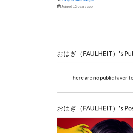
Joined 12 years ago
おはぎ（FAULHEIT）
@ohagi_FAULHEIT
おはぎ（FAULHEIT）
's Pu
There are no public favorite
おはぎ（FAULHEIT）
's Po