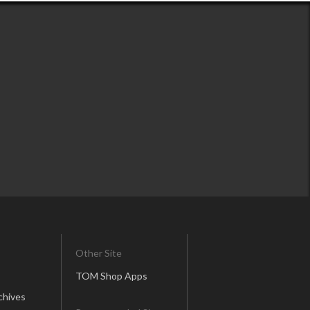
Other Site
TOM Shop Apps
chives