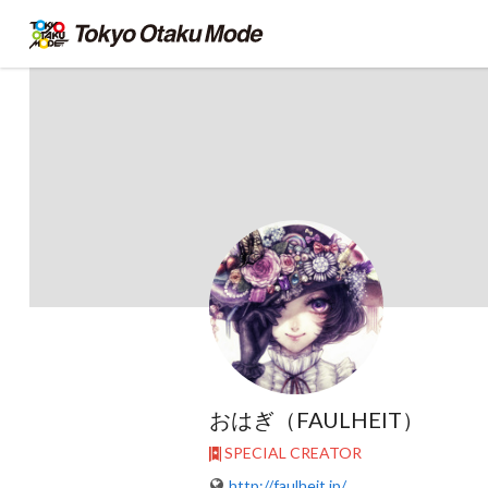
おはぎ（FAULHEIT）
SPECIAL CREATOR
http://faulheit.jp/