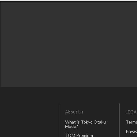
About Us
LEGA
What is Tokyo Otaku
Terms
Mode?
Privac
TOM Premium