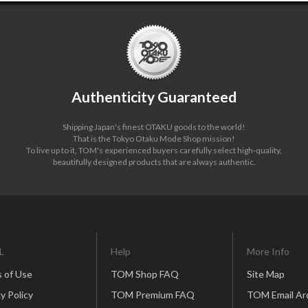
Authenticity Guaranteed
Shipping Japan's finest OTAKU goods to the world!
That is the Tokyo Otaku Mode Shop mission!
To live up to it, TOM's experienced buyers carefully select high-quality,
beautifully designed products that are always authentic.
L
Help
More Info
 of Use
TOM Shop FAQ
Site Map
y Policy
TOM Premium FAQ
TOM Email Ar