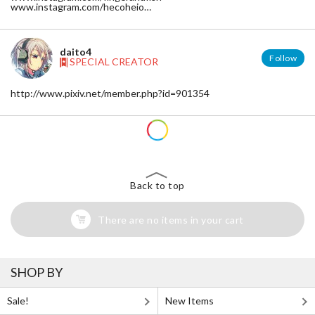
www.instagram.com/hecoheio
www.twitter.com/hecoheio
daito4
Follow
SPECIAL CREATOR
http://www.pixiv.net/member.php?id=901354
Back to top
There are no items in your cart
SHOP BY
Sale!
New Items