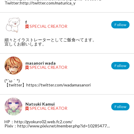
Twitter:http://twitter.com/maturica_y
f
Follow
SPECIAL CREATOR
細々とイラストレーターとしてご飯食べてます。
宜しくお願いします。
masanori wada
Follow
SPECIAL CREATOR
(*´ω｀*)
【twitter】https://twitter.com/wadamasanori
Natsuki Kamui
Follow
SPECIAL CREATOR
HP：http://gyokuro02.web.fc2.com/
Pixiv：http://www.pixiv.net/member.php?id=10285477
twitter：https://twitter.com/n_kamui