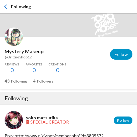
Following
Mystery Makeup
Follow
@BrittneShoo12
REVIEWS
FAVORITES
CREATIONS
0
0
0
43
4
Following
Followers
Following
yoko matsurika
Follow
SPECIAL CREATOR
Pixiv:http://www.pixiv.net/member.php?id=3805572