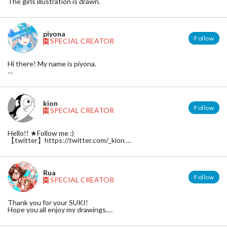
The girls illustration is drawn.
piyona
Follow
SPECIAL CREATOR
Hi there! My name is piyona.
twitter：https://twitter.com/piyonax
pixiv:：http://www.pixiv.net/member.php?id=1048605
kion
Follow
SPECIAL CREATOR
Hello!! ★Follow me :)
【twitter】https://twitter.com/_kion
【web】 http://loveartplay.soragoto.net/
Rua
​kion-綺音-
Follow
SPECIAL CREATOR
​◆白黒中毒症イラストレーター
ペンと紙でモノクロ作品を制作。
Thank you for your SUKI!
自身の作風を「kiotangl」と名付け
Hope you all enjoy my drawings.
​白黒爛漫な世界観を描き続けている。
HP http://www.strikingly.com/eee