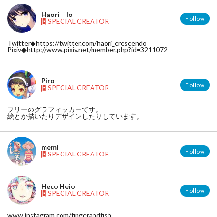
Haori Io
Follow
SPECIAL CREATOR
Twitter◆https://twitter.com/haori_crescendo
Pixiv◆http://www.pixiv.net/member.php?id=3211072
Piro
Follow
SPECIAL CREATOR
フリーのグラフィッカーです。
絵とか描いたりデザインしたりしています。
memi
Follow
SPECIAL CREATOR
Heco Heio
Follow
SPECIAL CREATOR
www.instagram.com/fingerandfish