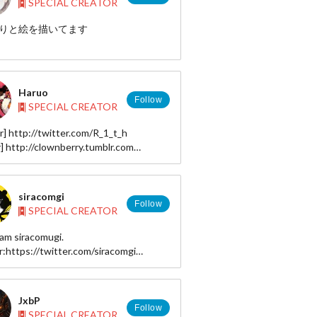
SPECIAL CREATOR
りと絵を描いてます
 http://pixiv.me/abrr
 : https://twitter.com/yugure_a
Haruo
Follow
SPECIAL CREATOR
r] http://twitter.com/R_1_t_h
] http://clownberry.tumblr.com
 http://pixiv.me/r1th
y wanted to thank you for watching my
siracomgi
Follow
SPECIAL CREATOR
 am siracomugi.
r:https://twitter.com/siracomgi
http://www.pixiv.net/member.php?
32
p://siracomgi.com
JxbP
Follow
SPECIAL CREATOR