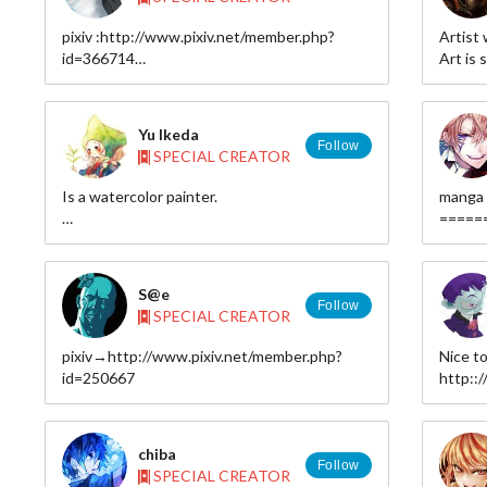
SQUARE」を発表。人気フォークデュオ「ゆ
ず」や「渡辺麻友」など数々の人気アーティ
pixiv :http://www.pixiv.net/member.php?
Artist
ストのCDジャケットを手掛ける。TBS「金
id=366714
Art is 
スマ」のOP（キャラクターデザイン＆構
twitter : https://twitter.com/kanade_cocotte
成）も手掛け、最近では、2014年グラミー賞
最優秀楽曲賞を受賞した歌手「LORDE」の公
Yu Ikeda
式MVを制作。
Follow
SPECIAL CREATOR
Is a watercolor painter.
manga 
=====
web site:http://web.thn.jp/chocalo/
HP： ht
pixiv:http://pixiv.me/hutaba_cho
pixiv：h
twitter:hutaba_cho
twitte
S@e
=====
Follow
SPECIAL CREATOR
My com
pixiv→http://www.pixiv.net/member.php?
Nice 
http:/
id=250667
22/
chiba
Follow
SPECIAL CREATOR