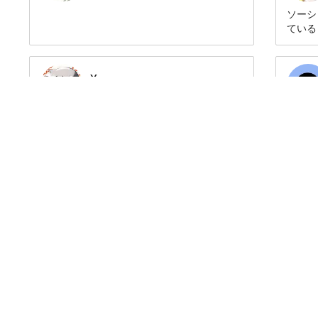
ソーシ
イラスト・動画、商業同人問わずお仕事のご
ている
依頼がありましたらメッセージではなく、下
だ若輩
記までご連絡下さい。
ohagi☆faulheit.co.jp（☆→@）
Yu
※3日以上経っても返信が無い場合、お手数
Follow
SPECIAL CREATOR
ですが再度ご連絡お願いいたします。
雄（ゆう）と申します。
Hello
出版関係でグラフィックデザイナーとして働
I'm art
きながら、自宅では
I like 
副業でイラストレーターとして活動していま
like w
す。
Now I'm
Hagiwara Rin
現在は、スマホゲームのキャラクターデザイ
I hope 
Follow
SPECIAL CREATOR
ンがメインでイラストを
描いています。
フリーのイラストレーターです。花やドレ
https:
皆さん、どうぞよろしくお願いしますね。
ス、宝飾品、ロングヘアーが好きです。