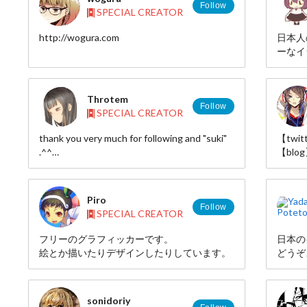
Follow
SPECIAL CREATOR
http://wogura.com
日本人
ーなイ
Throtem
Follow
SPECIAL CREATOR
thank you very much for following and "suki"
【twitt
.^^
【blog】
http://www.pixiv.net/member.php?
id=4984458
Piro
Follow
SPECIAL CREATOR
フリーのグラフィッカーです。
日本の
絵とか描いたりデザインしたりしています。
どうぞ
sonidoriy