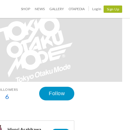
SHOP
NEWS
GALLERY
OTAPEDIA
Log In
Sign Up
OLLOWERS
Follow
6
Hiyori Asahikawa