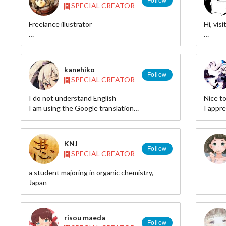
Follow
SPECIAL CREATOR
Freelance illustrator
Hi, vis
Twitter
Pixiv 
id=20
kanehiko
Tool:PhotoshopCS6 sai
Follow
SPECIAL CREATOR
web site : http://arbour.web.fc2.com/
Also ni
pixiv : http://www.pixiv.net/member.php?
I do not understand English
Nice t
id=1617169
I am using the Google translation
I appr
old Illust
commen
http://kanehiko2.tumblr.com/
Especia
KNJ
I updat
Follow
SPECIAL CREATOR
look. P
a student majoring in organic chemistry,
Blog:
Japan
http:/
risou maeda
Follow