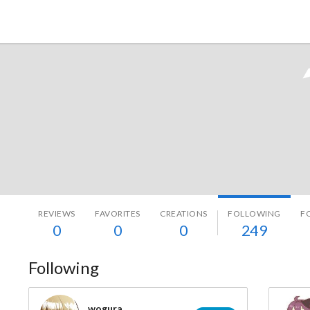
Tokyo Otaku Mode
REVIEWS
FAVORITES
CREATIONS
FOLLOWING
F
0
0
0
249
Following
wogura