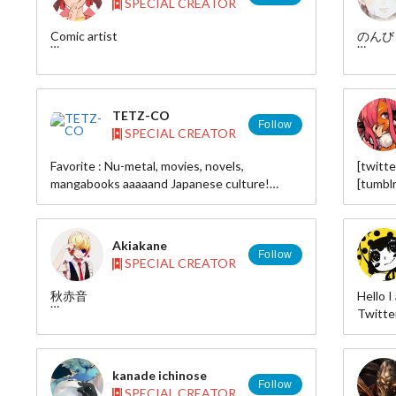
SPECIAL CREATOR
Comic artist
のんび
Twitter https://twitter.com/risoumaeda
pixiv :
blog http://maedarisou.blog136.fc2.com/
twitter
TETZ-CO
Follow
SPECIAL CREATOR
Favorite : Nu-metal, movies, novels,
[twitte
mangabooks aaaaand Japanese culture!
[tumblr
www.tetz-co.com
[pixiv]
I reall
gallery.
Akiakane
Follow
SPECIAL CREATOR
秋赤音
Hello I
Twitte
2011年TOY’S FACTORYから「antinotice」
pixiv:
でデビュー。2012年4月1stアルバム「ぼろ
id=210
ぼろな生き様。」、11月には
HP:htt
kanade ichinose
2nd「DRAGONFLY」、2014年には3rd「
Follow
SPECIAL CREATOR