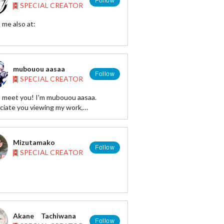
Follow
SPECIAL CREATOR
it me also at:
 - https://twitter.com/ollycrescent
- http://www.pixiv.net/member.php?
93948
mubouou aasaa
Follow
SPECIAL CREATOR
ce to meet you :)
o meet you! I'm mubouou aasaa.
eciate you viewing my work,
ting, and SUKIing those you like.
lly if you comment, I will be overjoyed!
Mizutamako
e often, so it's okay even if you just
Follow
SPECIAL CREATOR
lease stop by!
/kingaasaa.blog57.fc2.com/
Akane Tachiwana
Follow