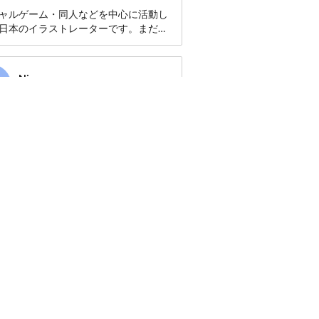
ャルゲーム・同人などを中心に活動し
日本のイラストレーターです。まだま
者ですが宜しくお願い致します。
Nicca
Follow
SPECIAL CREATOR
ist from Thailand.
japanese anime style so my works are
hat you see now.
 trying to make an anime in Thailand.
さと
someday I can make a big one :)
Follow
SPECIAL CREATOR
//twitter.com/godsatochan