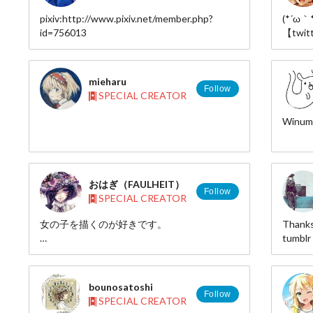
pixiv:http://www.pixiv.net/member.php?
(*´ω｀*
id=756013
【twit
https:
mieharu
Follow
SPECIAL CREATOR
Winumer
おはぎ（FAULHEIT）
Follow
SPECIAL CREATOR
女の子を描くのが好きです。
Thanks
tumblr
こちらに投稿しているイラストはすべて無断
mail：
転載禁止です。
twitt
素材ではありませんので、加工、トレース、
bounosatoshi
ブログのスキンへの使用、配布はおやめくだ
Follow
SPECIAL CREATOR
さい。