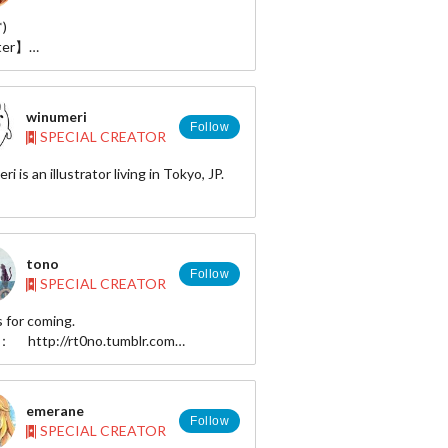
)
ter】
//twitter.com/wadamasanori
winumeri
Follow
SPECIAL CREATOR
i is an illustrator living in Tokyo, JP.
tono
Follow
SPECIAL CREATOR
 for coming.
： http://rt0no.tumblr.com
 rt0no.gra◆gmail.com （◆→＠）
er： ＠rt0no
emerane
Follow
SPECIAL CREATOR