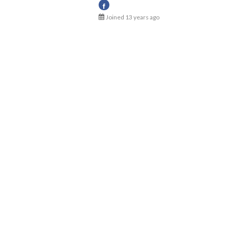
Jose Zumbado Molina
Joined 13 years ago
@51a115c2baca38c90f02ec95