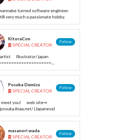
 wannabe turned software engineer.
still very much a passionate hobby.
KitoraCon
Follow
SPECIAL CREATOR
artist Illustrator/ japan
=====================
tp://www.tcn.zaq.ne.jp/sitimi/
ttp://pixiv.me/7-3
r：https://twitter.com/kitoracon
Posuka Demizu
=====================
Follow
SPECIAL CREATOR
ic (japanese)
to meet you! web site⇒
/www.amazon.co.jp/exec/obidos/ASIN/4040665651/miyabi083-
http:://posuka.iinaa.net/ (Japanese)
masanori wada
Follow
SPECIAL CREATOR