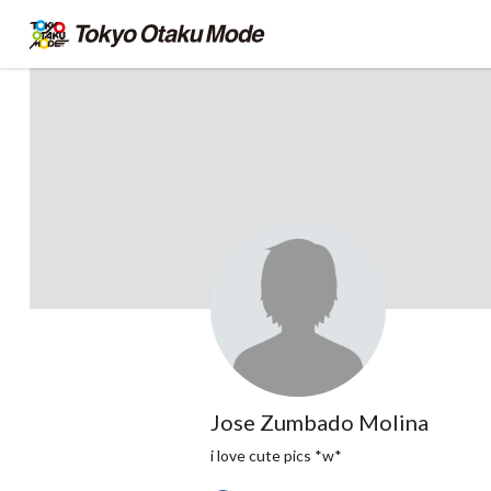
Jose Zumbado Molina
i love cute pics *w*