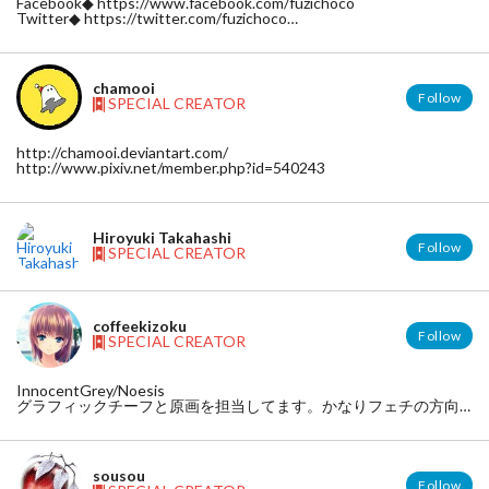
Facebook◆ https://www.facebook.com/fuzichoco
Twitter◆ https://twitter.com/fuzichoco
pixiv◆ http://www.pixiv.net/member.php?id=27517
chamooi
Follow
SPECIAL CREATOR
http://chamooi.deviantart.com/
http://www.pixiv.net/member.php?id=540243
Hiroyuki Takahashi
Follow
SPECIAL CREATOR
coffeekizoku
Follow
SPECIAL CREATOR
InnocentGrey/Noesis
グラフィックチーフと原画を担当してます。かなりフェチの方向
に傾いている者です。 PNの通り珈琲が大好きです、最近好きな豆
はモカ・イルガチェフェ(エチオピア)、グァテマラ・サンタカタリ
ーナ農園、ニカラグアです。
sousou
Follow