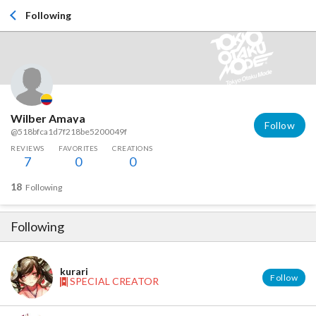
Following
Wilber Amaya
Follow
@518bfca1d7f218be5200049f
REVIEWS
FAVORITES
CREATIONS
7
0
0
18
Following
Following
kurari
Follow
SPECIAL CREATOR