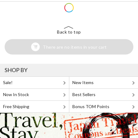
Back to top
There are no items in your cart
SHOP BY
Sale!
New Items
Now In Stock
Best Sellers
Free Shipping
Bonus TOM Points