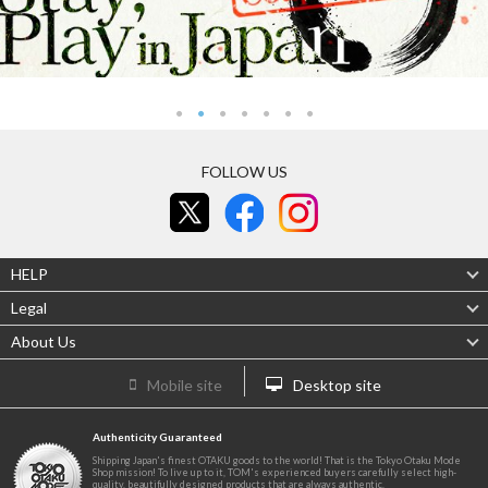
FOLLOW US
HELP
Legal
About Us
Mobile site
Desktop site
Authenticity Guaranteed
Shipping Japan's finest OTAKU goods to the world! That is the Tokyo Otaku Mode
Shop mission! To live up to it, TOM's experienced buyers carefully select high-
quality, beautifully designed products that are always authentic.