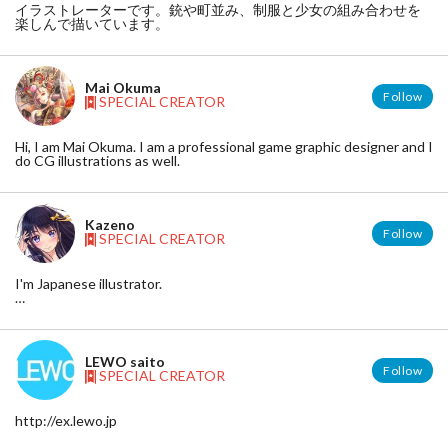
イラストレーターです。銃や町並み、制服と少女の組み合わせを
楽しんで描いています。
Mai Okuma
Follow
SPECIAL CREATOR
Hi, I am Mai Okuma. I am a professional game graphic designer and I
do CG illustrations as well.
Kazeno
Follow
SPECIAL CREATOR
I'm Japanese illustrator.
pixiv:http://www.pixiv.net/member.php?id=83977
LEWO saito
Follow
SPECIAL CREATOR
http://ex.lewo.jp