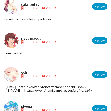
sakuragi ren
Follow
SPECIAL CREATOR
I want to draw a lot of pictures.
pixiv:http://www.pixiv.net/member.php?id=1096314
twitter:https://twitter.com/sakuragi_ren
risou maeda
Follow
SPECIAL CREATOR
Comic artist
Twitter https://twitter.com/risoumaeda
blog http://maedarisou.blog136.fc2.com/
ech
Follow
SPECIAL CREATOR
［Pixiv］ http://www.pixiv.net/member.php?id=356998
［TINAMI］ http://www.tinami.com/creator/profile/8247
piyona
Follow
SPECIAL CREATOR