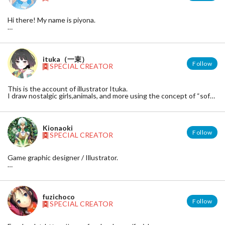
Hi there! My name is piyona.
twitter：https://twitter.com/piyonax
pixiv:：http://www.pixiv.net/member.php?id=1048605
ituka（一束）
Follow
SPECIAL CREATOR
This is the account of illustrator Ituka.
I draw nostalgic girls,animals, and more using the concept of “soft
cuteness.”Best regards.
関西在住のフリーイラストレーター・一束（ituka）と申します。
「やわらかく愛らしく」をモットーに、ノスタルジックで、動物
Kionaoki
や少女をモチーフにした作品を中心に描いています。また、どこ
Follow
SPECIAL CREATOR
となく「和」を感じる要素を取り入れるよう心がけています。
Game graphic designer / Illustrator.
Thank you for looking!
I'm drawing fantasy illustration.
HP: http://www.geocities.jp/kionity01/
fuzichoco
Facebook: http://www.facebook.com/naoki.imai2
Follow
SPECIAL CREATOR
Twitter: http://twitter.com/kionaoki2501
PIXIV: http://pixiv.me/kionaoki3613