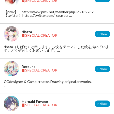
SPECIAL CREATOR
【pixiv】 http://www.pixiv.net/member.php?id=189732
【twitter】https://twitter.com/_sousou_
【tumblr】http://xathrid.tumblr.com/
ribata
Follow
SPECIAL CREATOR
ribata（りばた）と申します。少女をテーマにした絵を描いていま
す。どうぞ宜しくお願いします。
http://www.pixiv.net/member.php?id=1180903
twitter＝@riba_ta
Retsuna
Follow
SPECIAL CREATOR
CGdesigner & Game creator. Drawing original artworks.
Tumblr : http://bluedustar.tumblr.com/
pixiv : http://www.pixiv.net/member.php?id=59560
Blog : http://bluemanimani.blog.fc2.com/
Haruaki Fuyuno
Follow
SPECIAL CREATOR