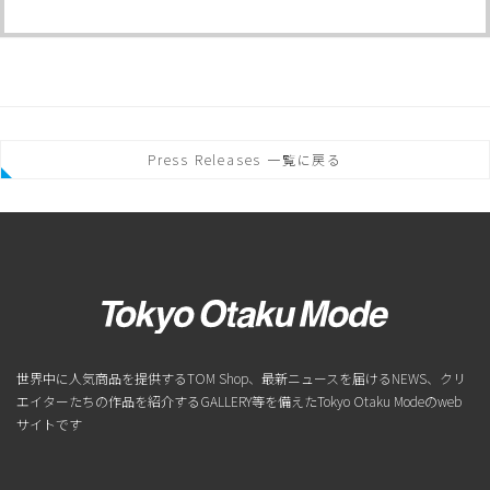
Press Releases 一覧に戻る
世界中に人気商品を提供するTOM Shop、最新ニュースを届けるNEWS、クリ
エイターたちの作品を紹介するGALLERY等を備えたTokyo Otaku Modeのweb
サイトです