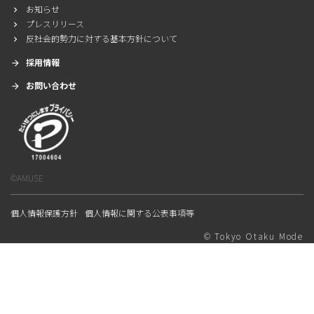
お知らせ

プレスリリース

反社会的勢力に対する基本方針について

採用情報

お問い合わせ

©AMUSE
個人情報保護方針
個人情報に関する公表事項等
© Tokyo Otaku Mode