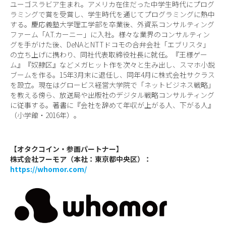
ユーゴスラビア生まれ。アメリカ在住だった中学生時代にプログ
ラミングで賞を受賞し、学生時代を通じてプログラミングに熱中
する。慶応義塾大学理工学部を卒業後、外資系コンサルティング
ファーム「A.T.カーニー」に入社。様々な業界のコンサルティン
グを手がけた後、DeNAとNTTドコモの合弁会社「エブリスタ」
の立ち上げに携わり、同社代表取締役社長に就任。『王様ゲー
ム』『奴隷区』などメガヒット作を次々と生み出し、スマホ小説
ブームを作る。15年3月末に退任し、同年4月に株式会社サクラス
を設立。現在はグロービス経営大学院で「ネットビジネス戦略」
を教える傍ら、放送局や出版社のデジタル戦略コンサルティング
に従事する。著書に『会社を辞めて年収が上がる人、下がる人』
（小学館・2016年）。
【オタクコイン・参画パートナー】
株式会社フーモア（本社：東京都中央区）：
https://whomor.com/