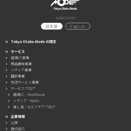
LANGUAGE
日本語
English
Tokyo Otaku Mode の理念

サービス

越境EC事業

商品開発事業

メディア事業

翻訳事業

物流サービス事業

サービスブログ

越境EC - Warehouse

メディア - Media

推し活：セルフケアブログ

企業情報

沿革

拠点紹介
