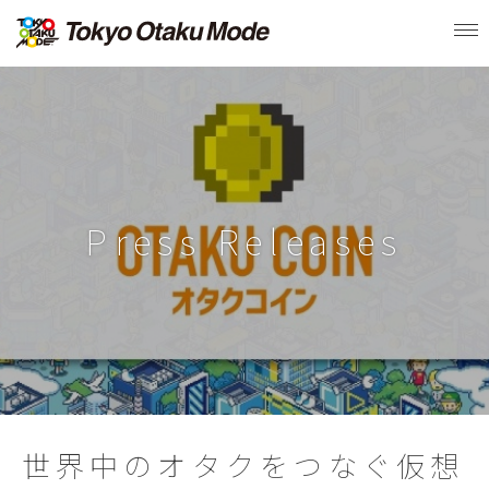
Tog
nav
Press Releases
世界中のオタクをつなぐ仮想