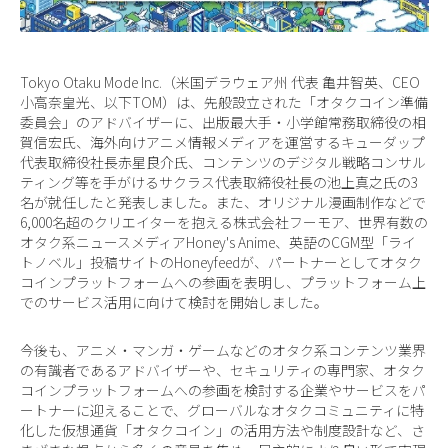
Tokyo Otaku Mode Inc.（米国デラウェア州 代表 亀井智英、CEO
小高奈皇光、以下TOM）は、先般設立された「オタクコイン準備
委員会」のアドバイザーに、出版最大手・小学館常務取締役の相
賀信宏氏、海外向けアニメ情報メディアを運営するキューダップ
代表取締役社長赤星良介氏、コンテンツのデジタル戦略コンサル
ティング等を手がけるサクラス代表取締役社長の池上真之氏の3
名が就任したと発表しました。また、オリジナル漫画制作などで
6,000名超のクリエイターを抱える株式会社フーモア、世界有数の
オタク系ニュースメディアHoney's Anime、英語のCGM型「ライ
トノベル」投稿サイトのHoneyfeedが、パートナーとしてオタク
コインプラットフォームへの参画を表明し、プラットフォーム上
でのサービス活用に向けて検討を開始しました。
今後も、アニメ・マンガ・ゲームなどのオタク系コンテンツ業界
の有識者であるアドバイザーや、セキュリティの専門家、オタク
コインプラットフォームへの参画を検討する企業やサービスをパ
ートナーに迎えることで、グローバルなオタクコミュニティに特
化した仮想通貨「オタクコイン」の活用方法や制度設計など、さ